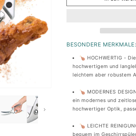
BESONDERE MERKMALE
🍗 HOCHWERTIG - Die K
hochwertigem und langlebi
leichtem aber robustem A
🍗 MODERNES DESIGN -
ein modernes und zeitlose
hochwertiger Optik, pass
🍗 LEICHTE REINIGUNG
bequem im Geschirrspüler